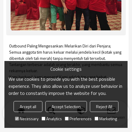
Outbound Paling Mengesankan: Melarikan Diri dari Penjara;
Semua anggota tim harus keluar melalui jendela kecil (kotak yang
dibentuk oleh tali merah) tanpa menyentuh tali tersebut.
Tantangan terbesar adalah orang terakhir, yang membantu semua
Cookie settings
rekannya keluar.
Kami berhasil, kami menang! Kami adalah tim yang hebat.
We use cookies to provide you with the best possible
experience. They also allow us to analyze user behavior in
order to constantly improve the website for you.
Accept all
Accept Selection
Reject All
Home
Cari
kategori
Kirim pertanyaan
Necessary
Analytics
Preferences
Marketing