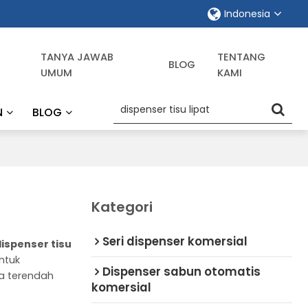
Indonesia
TANYA JAWAB
TENTANG
BLOG
UMUM
KAMI
N
BLOG
Kategori
Seri dispenser komersial
dispenser tisu
ntuk
Dispenser sabun otomatis
ga terendah
komersial