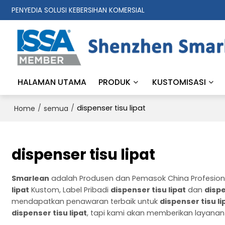
PENYEDIA SOLUSI KEBERSIHAN KOMERSIAL
HALAMAN UTAMA
PRODUK
KUSTOMISASI
/
/
dispenser tisu lipat
Home
semua
dispenser tisu lipat
Smarlean
adalah Produsen dan Pemasok China Profesio
lipat
Kustom, Label Pribadi
dispenser tisu lipat
dan
dispe
mendapatkan penawaran terbaik untuk
dispenser tisu li
dispenser tisu lipat
, tapi kami akan memberikan layanan 