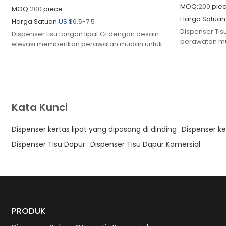
MOQ:
200
pie
MOQ:
200
piece
Harga Satuan
Harga Satuan:
US $
6.5-7.5
Dispenser Ti
Dispenser tisu tangan lipat G1 dengan desain
perawatan mu
elevasi memberikan perawatan mudah untuk
mandi yang s
menjaga fungsi kamar kecil yang sibuk.
dengan pengel
Kata Kunci
Dispenser kertas lipat yang dipasang di dinding
Dispenser ke
Dispenser Tisu Dapur
Dispenser Tisu Dapur Komersial
PRODUK