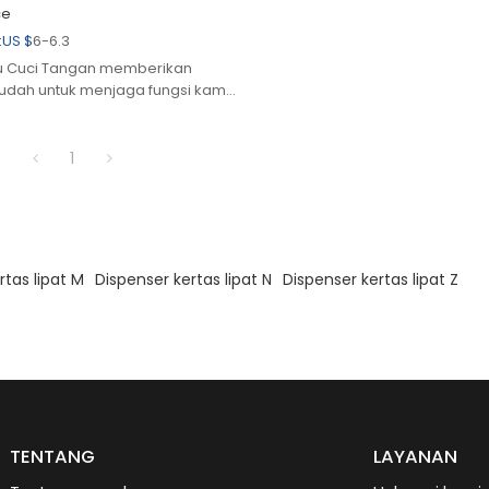
ce
:
US $
6-6.3
su Cuci Tangan memberikan
dah untuk menjaga fungsi kamar
ibuk dan mengurangi konsumsi
uaran tisu satu per satu.
1
rtas lipat M
Dispenser kertas lipat N
Dispenser kertas lipat Z
TENTANG
LAYANAN